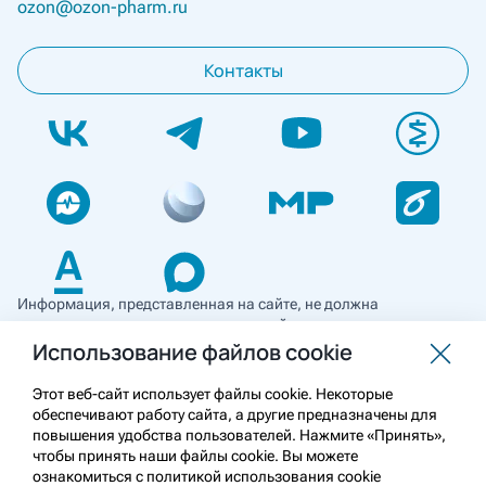
ozon@ozon-pharm.ru
Контакты
Информация, представленная на сайте, не должна
использоваться для самостоятельной диагностики и лечения
и не может служить заменой очной консультации врача. Перед
Использование файлов cookie
применением необходимо ознакомиться
с противопоказаниями препарата. Информация
Этот веб-сайт использует файлы cookie. Некоторые
о лекарственных средствах рецептурного отпуска
обеспечивают работу сайта, а другие предназначены для
предназначена для медицинских и фармацевтических
повышения удобства пользователей. Нажмите «Принять»,
работников.
чтобы принять наши файлы cookie. Вы можете
ознакомиться с политикой использования cookie