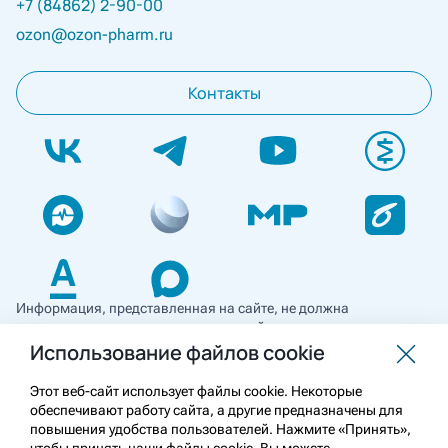
+7 (84862) 2-90-00
ozon@ozon-pharm.ru
Контакты
Информация, представленная на сайте, не должна
использоваться для самостоятельной диагностики и лечения
и не может служить заменой очной консультации врача. Перед
Использование файлов cookie
применением необходимо ознакомиться
с противопоказаниями препарата. Информация
Этот веб-сайт использует файлы cookie. Некоторые
о лекарственных средствах рецептурного отпуска
обеспечивают работу сайта, а другие предназначены для
предназначена для медицинских и фармацевтических
повышения удобства пользователей. Нажмите «Принять»,
работников.