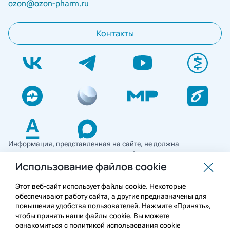
ozon@ozon-pharm.ru
Контакты
Информация, представленная на сайте, не должна
использоваться для самостоятельной диагностики и лечения
и не может служить заменой очной консультации врача. Перед
Использование файлов cookie
применением необходимо ознакомиться
с противопоказаниями препарата. Информация
Этот веб-сайт использует файлы cookie. Некоторые
о лекарственных средствах рецептурного отпуска
обеспечивают работу сайта, а другие предназначены для
предназначена для медицинских и фармацевтических
повышения удобства пользователей. Нажмите «Принять»,
работников.
чтобы принять наши файлы cookie. Вы можете
ознакомиться с политикой использования cookie