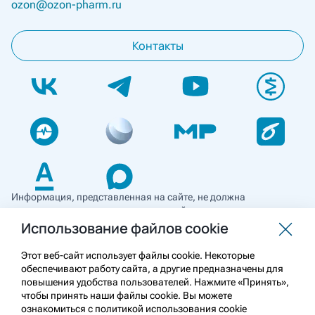
ozon@ozon-pharm.ru
Контакты
Информация, представленная на сайте, не должна
использоваться для самостоятельной диагностики и лечения
и не может служить заменой очной консультации врача. Перед
Использование файлов cookie
применением необходимо ознакомиться
с противопоказаниями препарата. Информация
Этот веб-сайт использует файлы cookie. Некоторые
о лекарственных средствах рецептурного отпуска
обеспечивают работу сайта, а другие предназначены для
предназначена для медицинских и фармацевтических
повышения удобства пользователей. Нажмите «Принять»,
работников.
чтобы принять наши файлы cookie. Вы можете
ознакомиться с политикой использования cookie