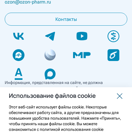
ozon@ozon-pharm.ru
Контакты
Информация, представленная на сайте, не должна
использоваться для самостоятельной диагностики и лечения
и не может служить заменой очной консультации врача. Перед
Использование файлов cookie
применением необходимо ознакомиться
с противопоказаниями препарата. Информация
Этот веб-сайт использует файлы cookie. Некоторые
о лекарственных средствах рецептурного отпуска
обеспечивают работу сайта, а другие предназначены для
предназначена для медицинских и фармацевтических
повышения удобства пользователей. Нажмите «Принять»,
работников.
чтобы принять наши файлы cookie. Вы можете
ознакомиться с политикой использования cookie