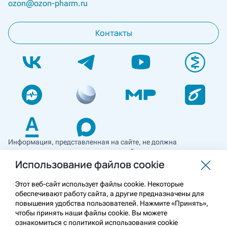
ozon@ozon-pharm.ru
Контакты
Информация, представленная на сайте, не должна
использоваться для самостоятельной диагностики и лечения
и не может служить заменой очной консультации врача. Перед
Использование файлов cookie
применением необходимо ознакомиться
с противопоказаниями препарата. Информация
Этот веб-сайт использует файлы cookie. Некоторые
о лекарственных средствах рецептурного отпуска
обеспечивают работу сайта, а другие предназначены для
предназначена для медицинских и фармацевтических
повышения удобства пользователей. Нажмите «Принять»,
работников.
чтобы принять наши файлы cookie. Вы можете
ознакомиться с политикой использования cookie