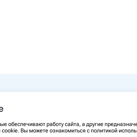
0-00
e
rm.ru
Информация, представленная на сайте,
орые обеспечивают работу сайта, а другие предназна
диагностики и лечения и не может служ
cookie. Вы можете ознакомиться с политикой исполь
необходимо ознакомиться с противопо