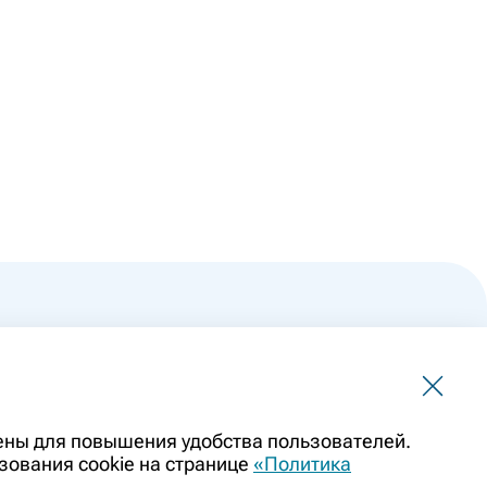
 не должна использоваться для самостоятельной
чены для повышения удобства пользователей.
ить заменой очной консультации врача. Перед применением
зования cookie на странице
«Политика
казаниями препарата. Информация о лекарственных