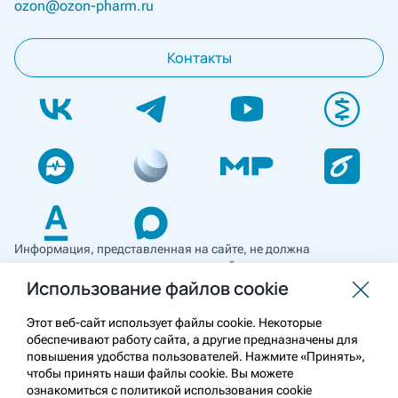
ozon@ozon-pharm.ru
Контакты
Информация, представленная на сайте, не должна
использоваться для самостоятельной диагностики и лечения
и не может служить заменой очной консультации врача. Перед
Использование файлов cookie
применением необходимо ознакомиться
с противопоказаниями препарата. Информация
Этот веб-сайт использует файлы cookie. Некоторые
о лекарственных средствах рецептурного отпуска
обеспечивают работу сайта, а другие предназначены для
предназначена для медицинских и фармацевтических
повышения удобства пользователей. Нажмите «Принять»,
работников.
чтобы принять наши файлы cookie. Вы можете
ознакомиться с политикой использования cookie