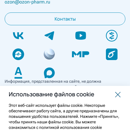
ozon@ozon-pharm.ru
Контакты
Информация, представленная на сайте, не должна
использоваться для самостоятельной диагностики и лечения
и не может служить заменой очной консультации врача. Перед
Использование файлов cookie
применением необходимо ознакомиться
с противопоказаниями препарата. Информация
Этот веб-сайт использует файлы cookie. Некоторые
о лекарственных средствах рецептурного отпуска
обеспечивают работу сайта, а другие предназначены для
предназначена для медицинских и фармацевтических
повышения удобства пользователей. Нажмите «Принять»,
работников.
чтобы принять наши файлы cookie. Вы можете
ознакомиться с политикой использования cookie