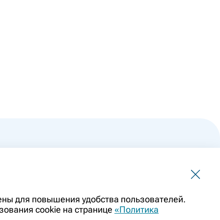
 не должна использоваться для самостоятельной
чены для повышения удобства пользователей.
ить заменой очной консультации врача. Перед применением
зования cookie на странице
«Политика
казаниями препарата. Информация о лекарственных