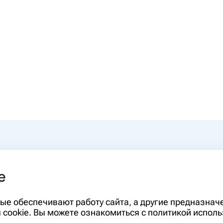
0-00
e
rm.ru
Информация, представленная на сайте,
орые обеспечивают работу сайта, а другие предназна
диагностики и лечения и не может служ
cookie. Вы можете ознакомиться с политикой исполь
необходимо ознакомиться с противопо