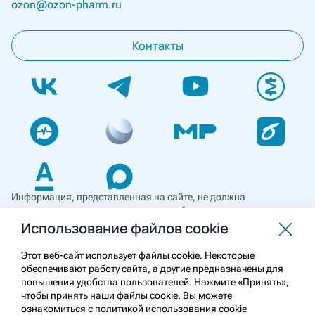
ozon@ozon-pharm.ru
Контакты
Информация, представленная на сайте, не должна
использоваться для самостоятельной диагностики и лечения
и не может служить заменой очной консультации врача. Перед
Использование файлов cookie
применением необходимо ознакомиться
с противопоказаниями препарата. Информация
Этот веб-сайт использует файлы cookie. Некоторые
о лекарственных средствах рецептурного отпуска
обеспечивают работу сайта, а другие предназначены для
предназначена для медицинских и фармацевтических
повышения удобства пользователей. Нажмите «Принять»,
работников.
чтобы принять наши файлы cookie. Вы можете
ознакомиться с политикой использования cookie