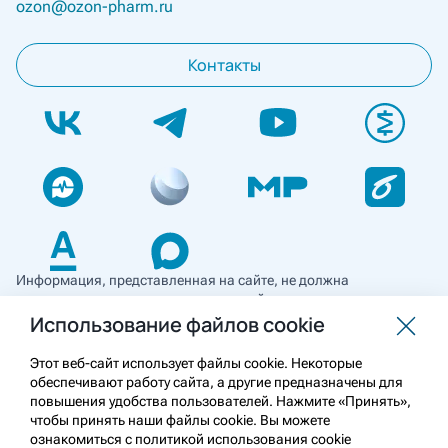
ozon@ozon-pharm.ru
Контакты
Информация, представленная на сайте, не должна
использоваться для самостоятельной диагностики и лечения
и не может служить заменой очной консультации врача. Перед
Использование файлов cookie
применением необходимо ознакомиться
с противопоказаниями препарата. Информация
Этот веб-сайт использует файлы cookie. Некоторые
о лекарственных средствах рецептурного отпуска
обеспечивают работу сайта, а другие предназначены для
предназначена для медицинских и фармацевтических
повышения удобства пользователей. Нажмите «Принять»,
работников.
чтобы принять наши файлы cookie. Вы можете
ознакомиться с политикой использования cookie