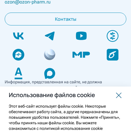
ozon@ozon-pharm.ru
Контакты
Информация, представленная на сайте, не должна
использоваться для самостоятельной диагностики и лечения
и не может служить заменой очной консультации врача. Перед
Использование файлов cookie
применением необходимо ознакомиться
с противопоказаниями препарата. Информация
Этот веб-сайт использует файлы cookie. Некоторые
о лекарственных средствах рецептурного отпуска
обеспечивают работу сайта, а другие предназначены для
предназначена для медицинских и фармацевтических
повышения удобства пользователей. Нажмите «Принять»,
работников.
чтобы принять наши файлы cookie. Вы можете
ознакомиться с политикой использования cookie