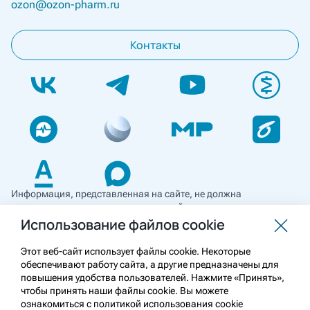
ozon@ozon-pharm.ru
Контакты
Информация, представленная на сайте, не должна
использоваться для самостоятельной диагностики и лечения
и не может служить заменой очной консультации врача. Перед
Использование файлов cookie
применением необходимо ознакомиться
с противопоказаниями препарата. Информация
Этот веб-сайт использует файлы cookie. Некоторые
о лекарственных средствах рецептурного отпуска
обеспечивают работу сайта, а другие предназначены для
предназначена для медицинских и фармацевтических
повышения удобства пользователей. Нажмите «Принять»,
работников.
чтобы принять наши файлы cookie. Вы можете
ознакомиться с политикой использования cookie