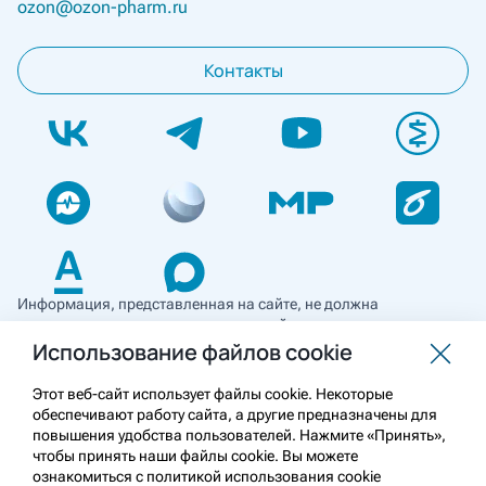
ozon@ozon-pharm.ru
Контакты
Информация, представленная на сайте, не должна
использоваться для самостоятельной диагностики и лечения
и не может служить заменой очной консультации врача. Перед
Использование файлов cookie
применением необходимо ознакомиться
с противопоказаниями препарата. Информация
Этот веб-сайт использует файлы cookie. Некоторые
о лекарственных средствах рецептурного отпуска
обеспечивают работу сайта, а другие предназначены для
предназначена для медицинских и фармацевтических
повышения удобства пользователей. Нажмите «Принять»,
работников.
чтобы принять наши файлы cookie. Вы можете
ознакомиться с политикой использования cookie