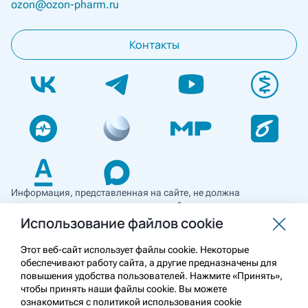
ozon@ozon-pharm.ru
Контакты
Информация, представленная на сайте, не должна
использоваться для самостоятельной диагностики и лечения
и не может служить заменой очной консультации врача. Перед
Использование файлов cookie
применением необходимо ознакомиться
с противопоказаниями препарата. Информация
Этот веб-сайт использует файлы cookie. Некоторые
о лекарственных средствах рецептурного отпуска
обеспечивают работу сайта, а другие предназначены для
предназначена для медицинских и фармацевтических
повышения удобства пользователей. Нажмите «Принять»,
работников.
чтобы принять наши файлы cookie. Вы можете
ознакомиться с политикой использования cookie