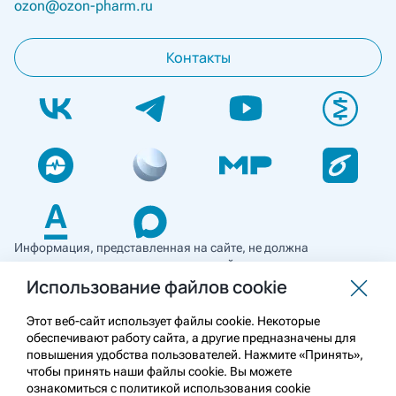
ozon@ozon-pharm.ru
Контакты
Информация, представленная на сайте, не должна
использоваться для самостоятельной диагностики и лечения
и не может служить заменой очной консультации врача. Перед
Использование файлов cookie
применением необходимо ознакомиться
с противопоказаниями препарата. Информация
Этот веб-сайт использует файлы cookie. Некоторые
о лекарственных средствах рецептурного отпуска
обеспечивают работу сайта, а другие предназначены для
предназначена для медицинских и фармацевтических
повышения удобства пользователей. Нажмите «Принять»,
работников.
чтобы принять наши файлы cookie. Вы можете
ознакомиться с политикой использования cookie