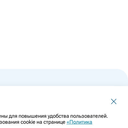
 не должна использоваться для самостоятельной
чены для повышения удобства пользователей.
ить заменой очной консультации врача. Перед применением
зования cookie на странице
«Политика
казаниями препарата. Информация о лекарственных