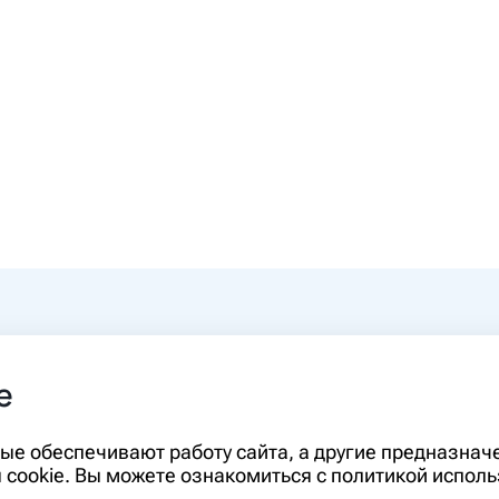
0-00
e
rm.ru
Информация, представленная на сайте,
орые обеспечивают работу сайта, а другие предназна
диагностики и лечения и не может служ
cookie. Вы можете ознакомиться с политикой исполь
необходимо ознакомиться с противопо