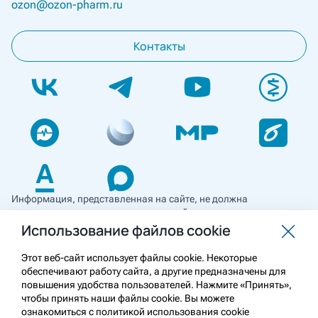
ozon@ozon-pharm.ru
Контакты
Информация, представленная на сайте, не должна
использоваться для самостоятельной диагностики и лечения
и не может служить заменой очной консультации врача. Перед
Использование файлов cookie
применением необходимо ознакомиться
с противопоказаниями препарата. Информация
Этот веб-сайт использует файлы cookie. Некоторые
о лекарственных средствах рецептурного отпуска
обеспечивают работу сайта, а другие предназначены для
предназначена для медицинских и фармацевтических
повышения удобства пользователей. Нажмите «Принять»,
работников.
чтобы принять наши файлы cookie. Вы можете
ознакомиться с политикой использования cookie