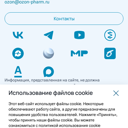
ozon@ozon-pharm.ru
Контакты
Информация, представленная на сайте, не должна
использоваться для самостоятельной диагностики и лечения
и не может служить заменой очной консультации врача. Перед
Использование файлов cookie
применением необходимо ознакомиться
с противопоказаниями препарата. Информация
Этот веб-сайт использует файлы cookie. Некоторые
о лекарственных средствах рецептурного отпуска
обеспечивают работу сайта, а другие предназначены для
предназначена для медицинских и фармацевтических
повышения удобства пользователей. Нажмите «Принять»,
работников.
чтобы принять наши файлы cookie. Вы можете
ознакомиться с политикой использования cookie