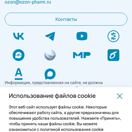
ozon@ozon-pharm.ru
Контакты
Информация, представленная на сайте, не должна
использоваться для самостоятельной диагностики и лечения
и не может служить заменой очной консультации врача. Перед
Использование файлов cookie
применением необходимо ознакомиться
с противопоказаниями препарата. Информация
Этот веб-сайт использует файлы cookie. Некоторые
о лекарственных средствах рецептурного отпуска
обеспечивают работу сайта, а другие предназначены для
предназначена для медицинских и фармацевтических
повышения удобства пользователей. Нажмите «Принять»,
работников.
чтобы принять наши файлы cookie. Вы можете
ознакомиться с политикой использования cookie