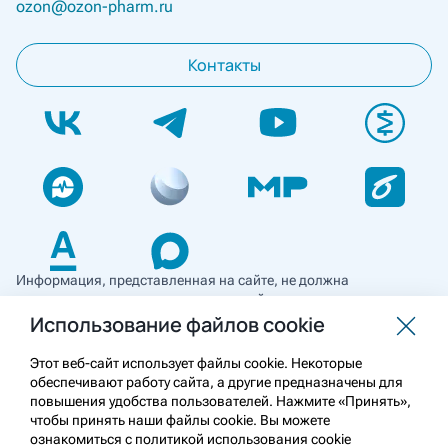
ozon@ozon-pharm.ru
Контакты
Информация, представленная на сайте, не должна
использоваться для самостоятельной диагностики и лечения
и не может служить заменой очной консультации врача. Перед
Использование файлов cookie
применением необходимо ознакомиться
с противопоказаниями препарата. Информация
Этот веб-сайт использует файлы cookie. Некоторые
о лекарственных средствах рецептурного отпуска
обеспечивают работу сайта, а другие предназначены для
предназначена для медицинских и фармацевтических
повышения удобства пользователей. Нажмите «Принять»,
работников.
чтобы принять наши файлы cookie. Вы можете
ознакомиться с политикой использования cookie