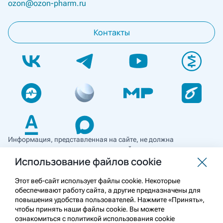
ozon@ozon-pharm.ru
Контакты
Информация, представленная на сайте, не должна
использоваться для самостоятельной диагностики и лечения
и не может служить заменой очной консультации врача. Перед
Использование файлов cookie
применением необходимо ознакомиться
с противопоказаниями препарата. Информация
Этот веб-сайт использует файлы cookie. Некоторые
о лекарственных средствах рецептурного отпуска
обеспечивают работу сайта, а другие предназначены для
предназначена для медицинских и фармацевтических
повышения удобства пользователей. Нажмите «Принять»,
работников.
чтобы принять наши файлы cookie. Вы можете
ознакомиться с политикой использования cookie