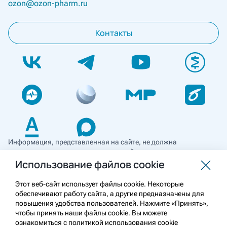
ozon@ozon-pharm.ru
Контакты
Информация, представленная на сайте, не должна
использоваться для самостоятельной диагностики и лечения
и не может служить заменой очной консультации врача. Перед
Использование файлов cookie
применением необходимо ознакомиться
с противопоказаниями препарата. Информация
Этот веб-сайт использует файлы cookie. Некоторые
о лекарственных средствах рецептурного отпуска
обеспечивают работу сайта, а другие предназначены для
предназначена для медицинских и фармацевтических
повышения удобства пользователей. Нажмите «Принять»,
работников.
чтобы принять наши файлы cookie. Вы можете
ознакомиться с политикой использования cookie