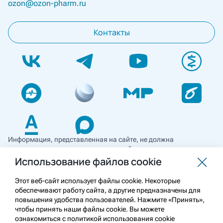
ozon@ozon-pharm.ru
Контакты
Информация, представленная на сайте, не должна
использоваться для самостоятельной диагностики и лечения
и не может служить заменой очной консультации врача. Перед
Использование файлов cookie
применением необходимо ознакомиться
с противопоказаниями препарата. Информация
Этот веб-сайт использует файлы cookie. Некоторые
о лекарственных средствах рецептурного отпуска
обеспечивают работу сайта, а другие предназначены для
предназначена для медицинских и фармацевтических
повышения удобства пользователей. Нажмите «Принять»,
работников.
чтобы принять наши файлы cookie. Вы можете
ознакомиться с политикой использования cookie