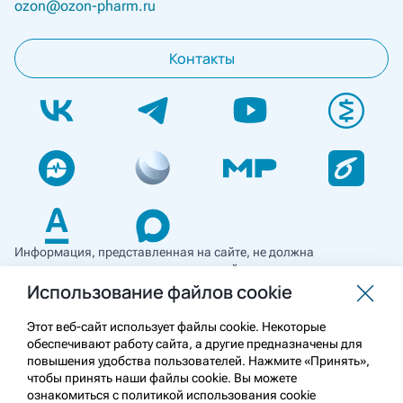
ozon@ozon-pharm.ru
Контакты
Информация, представленная на сайте, не должна
использоваться для самостоятельной диагностики и лечения
и не может служить заменой очной консультации врача. Перед
Использование файлов cookie
применением необходимо ознакомиться
с противопоказаниями препарата. Информация
Этот веб-сайт использует файлы cookie. Некоторые
о лекарственных средствах рецептурного отпуска
обеспечивают работу сайта, а другие предназначены для
предназначена для медицинских и фармацевтических
повышения удобства пользователей. Нажмите «Принять»,
работников.
чтобы принять наши файлы cookie. Вы можете
ознакомиться с политикой использования cookie