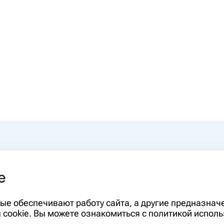
0-00
e
rm.ru
Информация, представленная на сайте,
орые обеспечивают работу сайта, а другие предназна
диагностики и лечения и не может служ
cookie. Вы можете ознакомиться с политикой исполь
необходимо ознакомиться с противопо