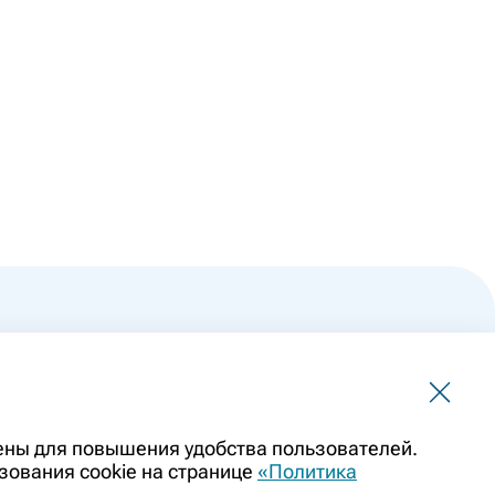
 не должна использоваться для самостоятельной
чены для повышения удобства пользователей.
ить заменой очной консультации врача. Перед применением
зования cookie на странице
«Политика
казаниями препарата. Информация о лекарственных