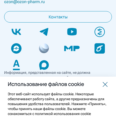
ozon@ozon-pharm.ru
Контакты
Информация, представленная на сайте, не должна
использоваться для самостоятельной диагностики и лечения
и не может служить заменой очной консультации врача. Перед
Использование файлов cookie
применением необходимо ознакомиться
с противопоказаниями препарата. Информация
Этот веб-сайт использует файлы cookie. Некоторые
о лекарственных средствах рецептурного отпуска
обеспечивают работу сайта, а другие предназначены для
предназначена для медицинских и фармацевтических
повышения удобства пользователей. Нажмите «Принять»,
работников.
чтобы принять наши файлы cookie. Вы можете
ознакомиться с политикой использования cookie