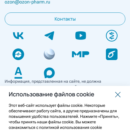
ozon@ozon-pharm.ru
Контакты
Информация, представленная на сайте, не должна
использоваться для самостоятельной диагностики и лечения
и не может служить заменой очной консультации врача. Перед
Использование файлов cookie
применением необходимо ознакомиться
с противопоказаниями препарата. Информация
Этот веб-сайт использует файлы cookie. Некоторые
о лекарственных средствах рецептурного отпуска
обеспечивают работу сайта, а другие предназначены для
предназначена для медицинских и фармацевтических
повышения удобства пользователей. Нажмите «Принять»,
работников.
чтобы принять наши файлы cookie. Вы можете
ознакомиться с политикой использования cookie