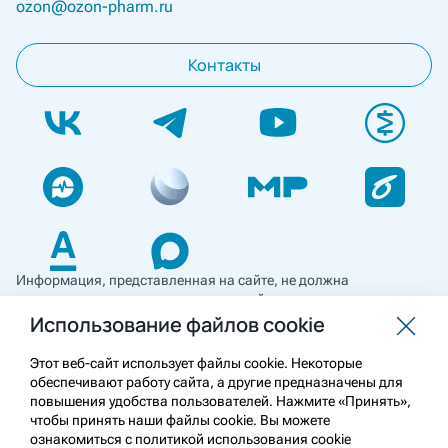
ozon@ozon-pharm.ru
Контакты
Информация, представленная на сайте, не должна
использоваться для самостоятельной диагностики и лечения
и не может служить заменой очной консультации врача. Перед
Использование файлов cookie
применением необходимо ознакомиться
с противопоказаниями препарата. Информация
Этот веб-сайт использует файлы cookie. Некоторые
о лекарственных средствах рецептурного отпуска
обеспечивают работу сайта, а другие предназначены для
предназначена для медицинских и фармацевтических
повышения удобства пользователей. Нажмите «Принять»,
работников.
чтобы принять наши файлы cookie. Вы можете
ознакомиться с политикой использования cookie