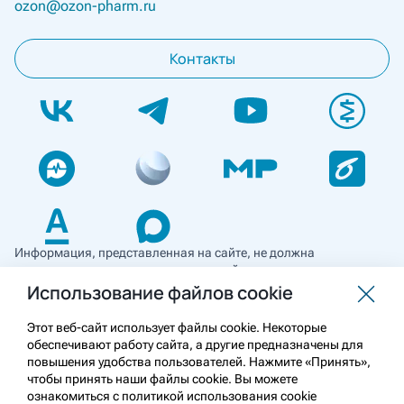
ozon@ozon-pharm.ru
Контакты
Информация, представленная на сайте, не должна
использоваться для самостоятельной диагностики и лечения
и не может служить заменой очной консультации врача. Перед
Использование файлов cookie
применением необходимо ознакомиться
с противопоказаниями препарата. Информация
Этот веб-сайт использует файлы cookie. Некоторые
о лекарственных средствах рецептурного отпуска
обеспечивают работу сайта, а другие предназначены для
предназначена для медицинских и фармацевтических
повышения удобства пользователей. Нажмите «Принять»,
работников.
чтобы принять наши файлы cookie. Вы можете
ознакомиться с политикой использования cookie