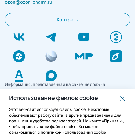
ozon@ozon-pharm.ru
Контакты
Информация, представленная на сайте, не должна
использоваться для самостоятельной диагностики и лечения
и не может служить заменой очной консультации врача. Перед
Использование файлов cookie
применением необходимо ознакомиться
с противопоказаниями препарата. Информация
Этот веб-сайт использует файлы cookie. Некоторые
о лекарственных средствах рецептурного отпуска
обеспечивают работу сайта, а другие предназначены для
предназначена для медицинских и фармацевтических
повышения удобства пользователей. Нажмите «Принять»,
работников.
чтобы принять наши файлы cookie. Вы можете
ознакомиться с политикой использования cookie