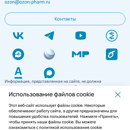
ozon@ozon-pharm.ru
Контакты
Информация, представленная на сайте, не должна
использоваться для самостоятельной диагностики и лечения
и не может служить заменой очной консультации врача. Перед
Использование файлов cookie
применением необходимо ознакомиться
с противопоказаниями препарата. Информация
Этот веб-сайт использует файлы cookie. Некоторые
о лекарственных средствах рецептурного отпуска
обеспечивают работу сайта, а другие предназначены для
предназначена для медицинских и фармацевтических
повышения удобства пользователей. Нажмите «Принять»,
работников.
чтобы принять наши файлы cookie. Вы можете
ознакомиться с политикой использования cookie