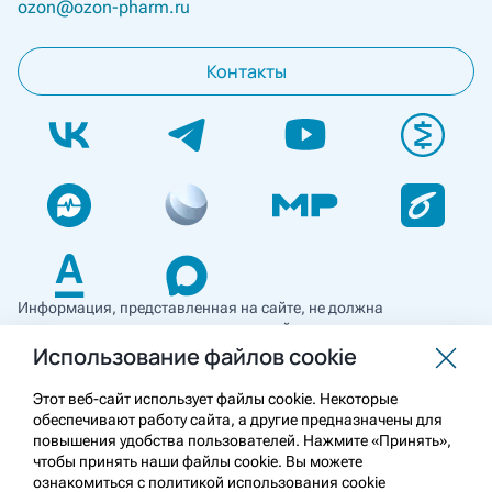
ozon@ozon-pharm.ru
Контакты
Информация, представленная на сайте, не должна
использоваться для самостоятельной диагностики и лечения
и не может служить заменой очной консультации врача. Перед
Использование файлов cookie
применением необходимо ознакомиться
с противопоказаниями препарата. Информация
Этот веб-сайт использует файлы cookie. Некоторые
о лекарственных средствах рецептурного отпуска
обеспечивают работу сайта, а другие предназначены для
предназначена для медицинских и фармацевтических
повышения удобства пользователей. Нажмите «Принять»,
работников.
чтобы принять наши файлы cookie. Вы можете
ознакомиться с политикой использования cookie