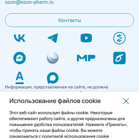
ozon@ozon-pharm.ru
Контакты
Информация, представленная на сайте, не должна
использоваться для самостоятельной диагностики и лечения
и не может служить заменой очной консультации врача. Перед
Использование файлов cookie
применением необходимо ознакомиться
с противопоказаниями препарата. Информация
Этот веб-сайт использует файлы cookie. Некоторые
о лекарственных средствах рецептурного отпуска
обеспечивают работу сайта, а другие предназначены для
предназначена для медицинских и фармацевтических
повышения удобства пользователей. Нажмите «Принять»,
работников.
чтобы принять наши файлы cookie. Вы можете
ознакомиться с политикой использования cookie