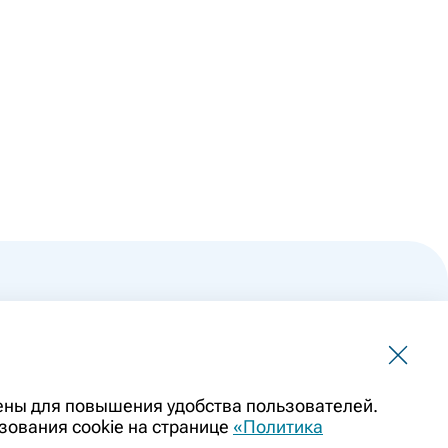
 не должна использоваться для самостоятельной
чены для повышения удобства пользователей.
ить заменой очной консультации врача. Перед применением
зования cookie на странице
«Политика
казаниями препарата. Информация о лекарственных