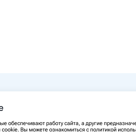
0-00
e
rm.ru
Информация, представленная на сайте,
орые обеспечивают работу сайта, а другие предназна
диагностики и лечения и не может служ
cookie. Вы можете ознакомиться с политикой исполь
необходимо ознакомиться с противопо