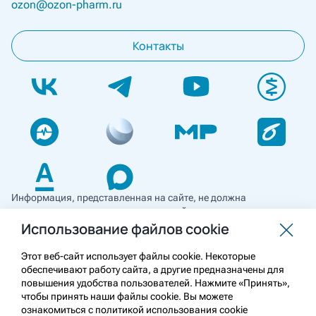
ozon@ozon-pharm.ru
Контакты
Информация, представленная на сайте, не должна
использоваться для самостоятельной диагностики и лечения
и не может служить заменой очной консультации врача. Перед
Использование файлов cookie
применением необходимо ознакомиться
с противопоказаниями препарата. Информация
Этот веб-сайт использует файлы cookie. Некоторые
о лекарственных средствах рецептурного отпуска
обеспечивают работу сайта, а другие предназначены для
предназначена для медицинских и фармацевтических
повышения удобства пользователей. Нажмите «Принять»,
работников.
чтобы принять наши файлы cookie. Вы можете
ознакомиться с политикой использования cookie