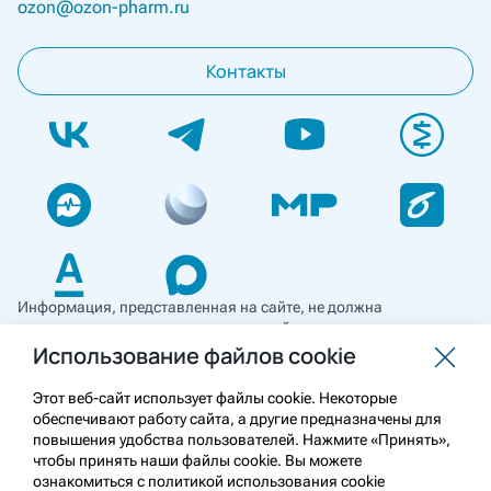
ozon@ozon-pharm.ru
Контакты
Информация, представленная на сайте, не должна
использоваться для самостоятельной диагностики и лечения
и не может служить заменой очной консультации врача. Перед
Использование файлов cookie
применением необходимо ознакомиться
с противопоказаниями препарата. Информация
Этот веб-сайт использует файлы cookie. Некоторые
о лекарственных средствах рецептурного отпуска
обеспечивают работу сайта, а другие предназначены для
предназначена для медицинских и фармацевтических
повышения удобства пользователей. Нажмите «Принять»,
работников.
чтобы принять наши файлы cookie. Вы можете
ознакомиться с политикой использования cookie