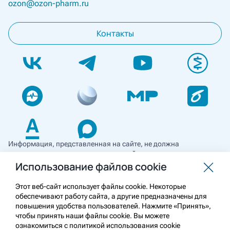
ozon@ozon-pharm.ru
Контакты
Информация, представленная на сайте, не должна
использоваться для самостоятельной диагностики и лечения
и не может служить заменой очной консультации врача. Перед
Использование файлов cookie
применением необходимо ознакомиться
с противопоказаниями препарата. Информация
Этот веб-сайт использует файлы cookie. Некоторые
о лекарственных средствах рецептурного отпуска
обеспечивают работу сайта, а другие предназначены для
предназначена для медицинских и фармацевтических
повышения удобства пользователей. Нажмите «Принять»,
работников.
чтобы принять наши файлы cookie. Вы можете
ознакомиться с политикой использования cookie