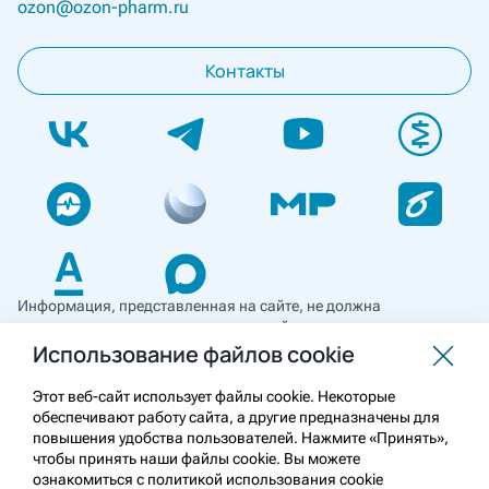
ozon@ozon-pharm.ru
Контакты
Информация, представленная на сайте, не должна
использоваться для самостоятельной диагностики и лечения
и не может служить заменой очной консультации врача. Перед
Использование файлов cookie
применением необходимо ознакомиться
с противопоказаниями препарата. Информация
Этот веб-сайт использует файлы cookie. Некоторые
о лекарственных средствах рецептурного отпуска
обеспечивают работу сайта, а другие предназначены для
предназначена для медицинских и фармацевтических
повышения удобства пользователей. Нажмите «Принять»,
работников.
чтобы принять наши файлы cookie. Вы можете
ознакомиться с политикой использования cookie