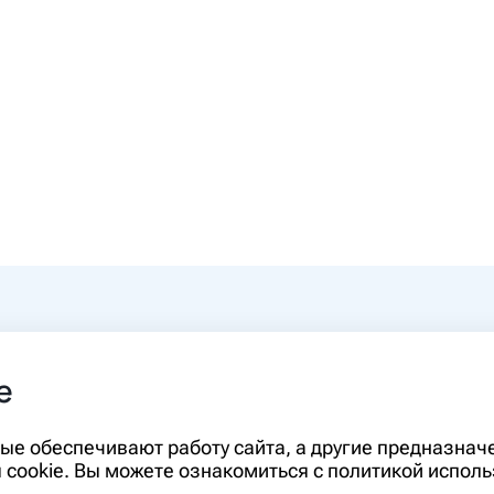
0-00
e
rm.ru
Информация, представленная на сайте,
орые обеспечивают работу сайта, а другие предназна
диагностики и лечения и не может служ
cookie. Вы можете ознакомиться с политикой исполь
необходимо ознакомиться с противопо