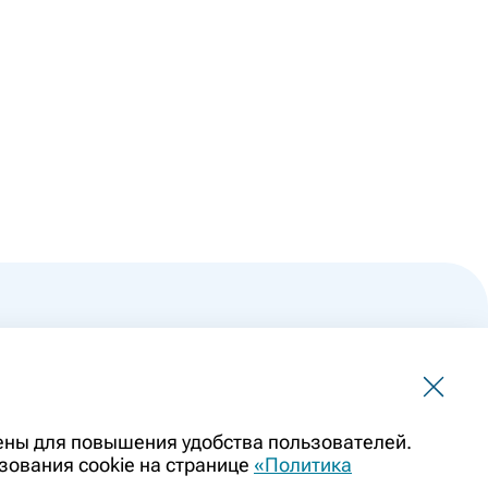
 не должна использоваться для самостоятельной
чены для повышения удобства пользователей.
ить заменой очной консультации врача. Перед применением
зования cookie на странице
«Политика
казаниями препарата. Информация о лекарственных