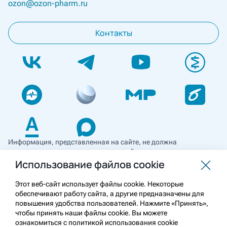
ozon@ozon-pharm.ru
Контакты
Информация, представленная на сайте, не должна
использоваться для самостоятельной диагностики и лечения
и не может служить заменой очной консультации врача. Перед
Использование файлов cookie
применением необходимо ознакомиться
с противопоказаниями препарата. Информация
Этот веб-сайт использует файлы cookie. Некоторые
о лекарственных средствах рецептурного отпуска
обеспечивают работу сайта, а другие предназначены для
предназначена для медицинских и фармацевтических
повышения удобства пользователей. Нажмите «Принять»,
работников.
чтобы принять наши файлы cookie. Вы можете
ознакомиться с политикой использования cookie