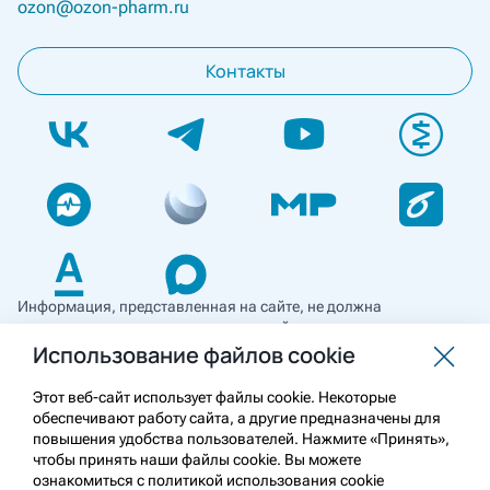
ozon@ozon-pharm.ru
Контакты
Информация, представленная на сайте, не должна
использоваться для самостоятельной диагностики и лечения
и не может служить заменой очной консультации врача. Перед
Использование файлов cookie
применением необходимо ознакомиться
с противопоказаниями препарата. Информация
Этот веб-сайт использует файлы cookie. Некоторые
о лекарственных средствах рецептурного отпуска
обеспечивают работу сайта, а другие предназначены для
предназначена для медицинских и фармацевтических
повышения удобства пользователей. Нажмите «Принять»,
работников.
чтобы принять наши файлы cookie. Вы можете
ознакомиться с политикой использования cookie