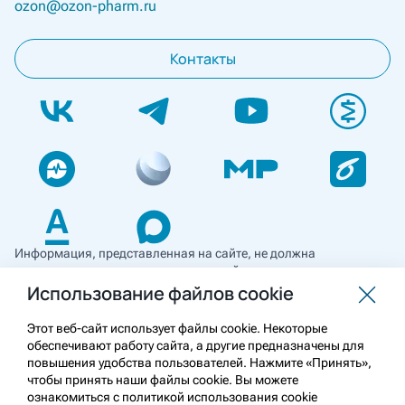
ozon@ozon-pharm.ru
Контакты
Информация, представленная на сайте, не должна
использоваться для самостоятельной диагностики и лечения
и не может служить заменой очной консультации врача. Перед
Использование файлов cookie
применением необходимо ознакомиться
с противопоказаниями препарата. Информация
Этот веб-сайт использует файлы cookie. Некоторые
о лекарственных средствах рецептурного отпуска
обеспечивают работу сайта, а другие предназначены для
предназначена для медицинских и фармацевтических
повышения удобства пользователей. Нажмите «Принять»,
работников.
чтобы принять наши файлы cookie. Вы можете
ознакомиться с политикой использования cookie