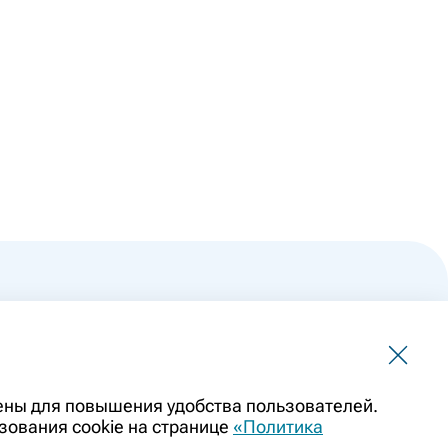
 не должна использоваться для самостоятельной
чены для повышения удобства пользователей.
ить заменой очной консультации врача. Перед применением
зования cookie на странице
«Политика
казаниями препарата. Информация о лекарственных