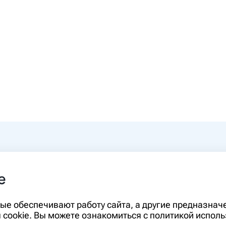
0-00
e
rm.ru
Информация, представленная на сайте,
орые обеспечивают работу сайта, а другие предназна
диагностики и лечения и не может служ
cookie. Вы можете ознакомиться с политикой исполь
необходимо ознакомиться с противопо