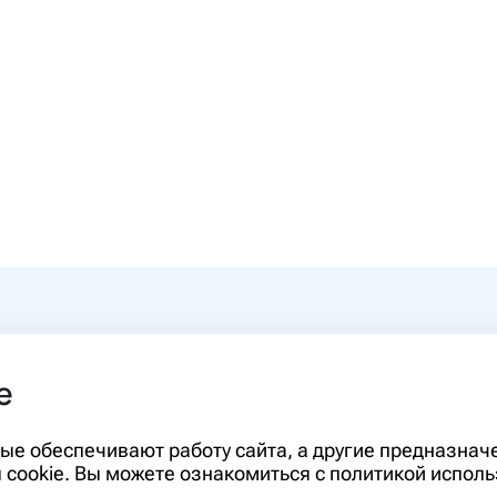
0-00
e
rm.ru
Информация, представленная на сайте,
орые обеспечивают работу сайта, а другие предназна
диагностики и лечения и не может служ
cookie. Вы можете ознакомиться с политикой исполь
необходимо ознакомиться с противопо