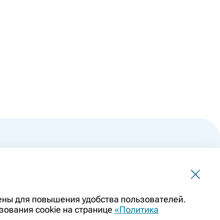
 не должна использоваться для самостоятельной
чены для повышения удобства пользователей.
ить заменой очной консультации врача. Перед применением
зования cookie на странице
«Политика
казаниями препарата. Информация о лекарственных