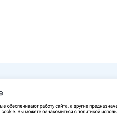
0-00
e
rm.ru
Информация, представленная на сайте,
орые обеспечивают работу сайта, а другие предназна
диагностики и лечения и не может служ
cookie. Вы можете ознакомиться с политикой исполь
необходимо ознакомиться с противопо