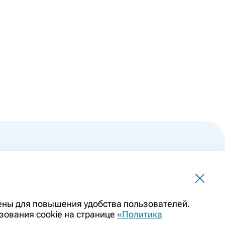
 не должна использоваться для самостоятельной
чены для повышения удобства пользователей.
ить заменой очной консультации врача. Перед применением
зования cookie на странице
«Политика
казаниями препарата. Информация о лекарственных