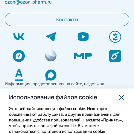
ozon@ozon-pharm.ru
Контакты
Информация, представленная на сайте, не должна
использоваться для самостоятельной диагностики и лечения
и не может служить заменой очной консультации врача. Перед
Использование файлов cookie
применением необходимо ознакомиться
с противопоказаниями препарата. Информация
Этот веб-сайт использует файлы cookie. Некоторые
о лекарственных средствах рецептурного отпуска
обеспечивают работу сайта, а другие предназначены для
предназначена для медицинских и фармацевтических
повышения удобства пользователей. Нажмите «Принять»,
работников.
чтобы принять наши файлы cookie. Вы можете
ознакомиться с политикой использования cookie