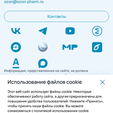
ozon@ozon-pharm.ru
Контакты
Информация, представленная на сайте, не должна
использоваться для самостоятельной диагностики и лечения
и не может служить заменой очной консультации врача. Перед
Использование файлов cookie
применением необходимо ознакомиться
с противопоказаниями препарата. Информация
Этот веб-сайт использует файлы cookie. Некоторые
о лекарственных средствах рецептурного отпуска
обеспечивают работу сайта, а другие предназначены для
предназначена для медицинских и фармацевтических
повышения удобства пользователей. Нажмите «Принять»,
работников.
чтобы принять наши файлы cookie. Вы можете
ознакомиться с политикой использования cookie