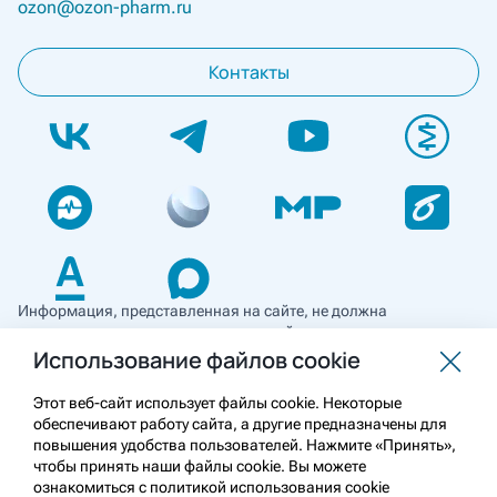
ozon@ozon-pharm.ru
Контакты
Информация, представленная на сайте, не должна
использоваться для самостоятельной диагностики и лечения
и не может служить заменой очной консультации врача. Перед
Использование файлов cookie
применением необходимо ознакомиться
с противопоказаниями препарата. Информация
Этот веб-сайт использует файлы cookie. Некоторые
о лекарственных средствах рецептурного отпуска
обеспечивают работу сайта, а другие предназначены для
предназначена для медицинских и фармацевтических
повышения удобства пользователей. Нажмите «Принять»,
работников.
чтобы принять наши файлы cookie. Вы можете
ознакомиться с политикой использования cookie